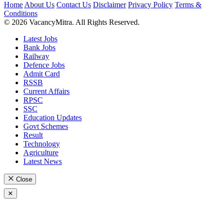
Home
About Us
Contact Us
Disclaimer
Privacy Policy
Terms &
Conditions
© 2026 VacancyMitra. All Rights Reserved.
Latest Jobs
Bank Jobs
Railway
Defence Jobs
Admit Card
RSSB
Current Affairs
RPSC
SSC
Education Updates
Govt Schemes
Result
Technology
Agriculture
Latest News
Close
✕