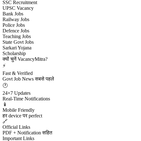
SSC Recruitment
UPSC Vacancy
Bank Jobs
Railway Jobs
Police Jobs
Defence Jobs
Teaching Jobs
State Govt Jobs
Sarkari Yojana
Scholarship
क्यों चुनें VacancyMitra?
⚡
Fast & Verified
Govt Job News सबसे पहले
🕐
24×7 Updates
Real-Time Notifications
📱
Mobile Friendly
हर device पर perfect
🔗
Official Links
PDF + Notification सहित
Important Links