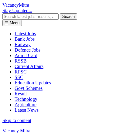
Vacancy
Mitra
Stay Updated...
Search
☰ Menu
Latest Jobs
Bank Jobs
Railway
Defence Jobs
Admit Card
RSSB
Current Affairs
RPSC
SSC
Education Updates
Govt Schemes
Result
Technology
Agriculture
Latest News
Skip to content
Vacancy Mitra