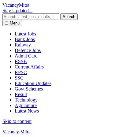
Vacancy
Mitra
Stay Updated...
Search
☰ Menu
Latest Jobs
Bank Jobs
Railway
Defence Jobs
Admit Card
RSSB
Current Affairs
RPSC
SSC
Education Updates
Govt Schemes
Result
Technology
Agriculture
Latest News
Skip to content
Vacancy Mitra