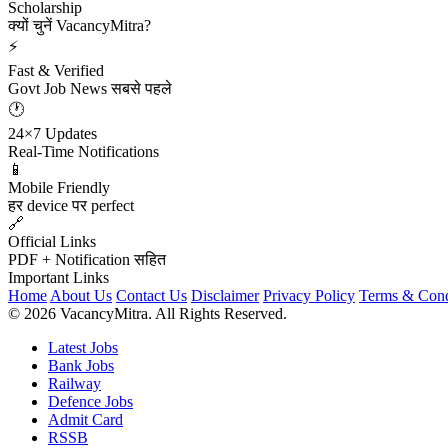
Scholarship
क्यों चुनें VacancyMitra?
⚡
Fast & Verified
Govt Job News सबसे पहले
🕐
24×7 Updates
Real-Time Notifications
📱
Mobile Friendly
हर device पर perfect
🔗
Official Links
PDF + Notification सहित
Important Links
Home
About Us
Contact Us
Disclaimer
Privacy Policy
Terms & Cond
© 2026 VacancyMitra. All Rights Reserved.
Latest Jobs
Bank Jobs
Railway
Defence Jobs
Admit Card
RSSB