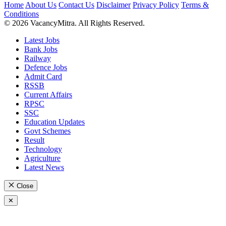
Home
About Us
Contact Us
Disclaimer
Privacy Policy
Terms &
Conditions
© 2026 VacancyMitra. All Rights Reserved.
Latest Jobs
Bank Jobs
Railway
Defence Jobs
Admit Card
RSSB
Current Affairs
RPSC
SSC
Education Updates
Govt Schemes
Result
Technology
Agriculture
Latest News
Close
✕