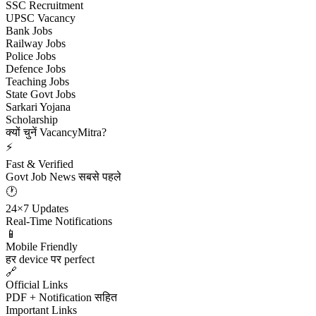
SSC Recruitment
UPSC Vacancy
Bank Jobs
Railway Jobs
Police Jobs
Defence Jobs
Teaching Jobs
State Govt Jobs
Sarkari Yojana
Scholarship
क्यों चुनें VacancyMitra?
⚡
Fast & Verified
Govt Job News सबसे पहले
🕐
24×7 Updates
Real-Time Notifications
📱
Mobile Friendly
हर device पर perfect
🔗
Official Links
PDF + Notification सहित
Important Links