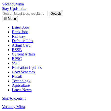
Vacancy
Mitra
Stay Updated...
Search
☰ Menu
Latest Jobs
Bank Jobs
Railway
Defence Jobs
Admit Card
RSSB
Current Affairs
RPSC
SSC
Education Updates
Govt Schemes
Result
Technology
Agriculture
Latest News
Skip to content
Vacancy Mitra