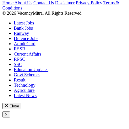
Home
About Us
Contact Us
Disclaimer
Privacy Policy
Terms &
Conditions
© 2026 VacancyMitra. All Rights Reserved.
Latest Jobs
Bank Jobs
Railway
Defence Jobs
Admit Card
RSSB
Current Affairs
RPSC
SSC
Education Updates
Govt Schemes
Result
Technology
Agriculture
Latest News
Close
✕