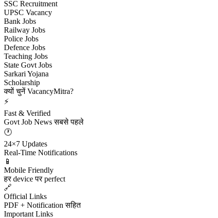
SSC Recruitment
UPSC Vacancy
Bank Jobs
Railway Jobs
Police Jobs
Defence Jobs
Teaching Jobs
State Govt Jobs
Sarkari Yojana
Scholarship
क्यों चुनें VacancyMitra?
⚡
Fast & Verified
Govt Job News सबसे पहले
🕐
24×7 Updates
Real-Time Notifications
📱
Mobile Friendly
हर device पर perfect
🔗
Official Links
PDF + Notification सहित
Important Links