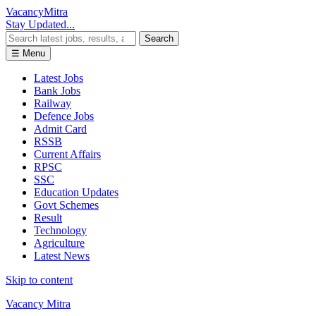
Vacancy
Mitra
Stay Updated...
Search
☰ Menu
Latest Jobs
Bank Jobs
Railway
Defence Jobs
Admit Card
RSSB
Current Affairs
RPSC
SSC
Education Updates
Govt Schemes
Result
Technology
Agriculture
Latest News
Skip to content
Vacancy Mitra