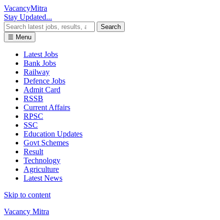
Vacancy
Mitra
Stay Updated...
Search
☰ Menu
Latest Jobs
Bank Jobs
Railway
Defence Jobs
Admit Card
RSSB
Current Affairs
RPSC
SSC
Education Updates
Govt Schemes
Result
Technology
Agriculture
Latest News
Skip to content
Vacancy Mitra