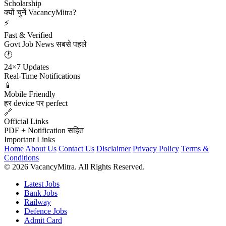
Scholarship
क्यों चुनें VacancyMitra?
⚡
Fast & Verified
Govt Job News सबसे पहले
🕐
24×7 Updates
Real-Time Notifications
📱
Mobile Friendly
हर device पर perfect
🔗
Official Links
PDF + Notification सहित
Important Links
Home
About Us
Contact Us
Disclaimer
Privacy Policy
Terms &
Conditions
© 2026 VacancyMitra. All Rights Reserved.
Latest Jobs
Bank Jobs
Railway
Defence Jobs
Admit Card