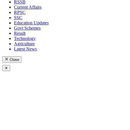
RSSB
Current Affairs
RPSC
SSC
Education Updates
Govt Schemes
Result
Technology
Agriculture
Latest News
Close
✕