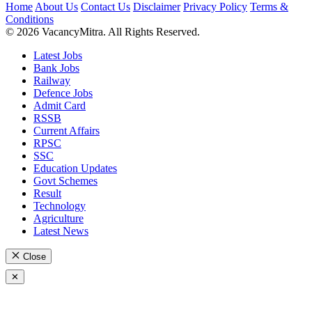
Home
About Us
Contact Us
Disclaimer
Privacy Policy
Terms &
Conditions
© 2026 VacancyMitra. All Rights Reserved.
Latest Jobs
Bank Jobs
Railway
Defence Jobs
Admit Card
RSSB
Current Affairs
RPSC
SSC
Education Updates
Govt Schemes
Result
Technology
Agriculture
Latest News
Close
✕