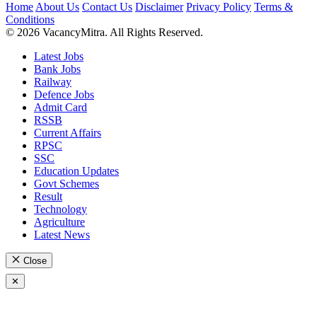
Home
About Us
Contact Us
Disclaimer
Privacy Policy
Terms &
Conditions
© 2026 VacancyMitra. All Rights Reserved.
Latest Jobs
Bank Jobs
Railway
Defence Jobs
Admit Card
RSSB
Current Affairs
RPSC
SSC
Education Updates
Govt Schemes
Result
Technology
Agriculture
Latest News
Close
✕