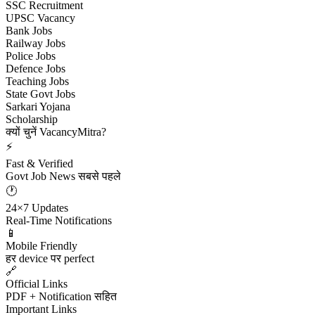
SSC Recruitment
UPSC Vacancy
Bank Jobs
Railway Jobs
Police Jobs
Defence Jobs
Teaching Jobs
State Govt Jobs
Sarkari Yojana
Scholarship
क्यों चुनें VacancyMitra?
⚡
Fast & Verified
Govt Job News सबसे पहले
🕐
24×7 Updates
Real-Time Notifications
📱
Mobile Friendly
हर device पर perfect
🔗
Official Links
PDF + Notification सहित
Important Links