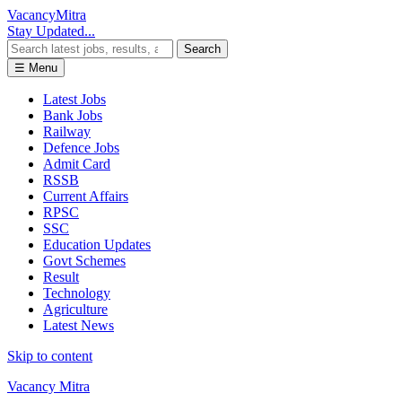
Vacancy
Mitra
Stay Updated...
Search
☰ Menu
Latest Jobs
Bank Jobs
Railway
Defence Jobs
Admit Card
RSSB
Current Affairs
RPSC
SSC
Education Updates
Govt Schemes
Result
Technology
Agriculture
Latest News
Skip to content
Vacancy Mitra