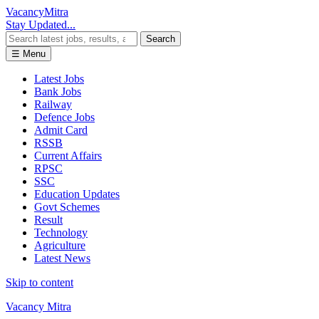
Vacancy
Mitra
Stay Updated...
Search
☰ Menu
Latest Jobs
Bank Jobs
Railway
Defence Jobs
Admit Card
RSSB
Current Affairs
RPSC
SSC
Education Updates
Govt Schemes
Result
Technology
Agriculture
Latest News
Skip to content
Vacancy Mitra