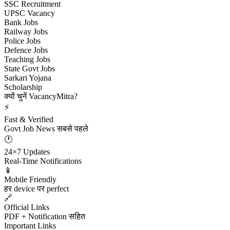
SSC Recruitment
UPSC Vacancy
Bank Jobs
Railway Jobs
Police Jobs
Defence Jobs
Teaching Jobs
State Govt Jobs
Sarkari Yojana
Scholarship
क्यों चुनें VacancyMitra?
⚡
Fast & Verified
Govt Job News सबसे पहले
🕐
24×7 Updates
Real-Time Notifications
📱
Mobile Friendly
हर device पर perfect
🔗
Official Links
PDF + Notification सहित
Important Links