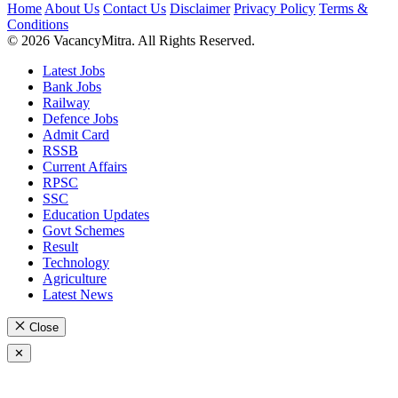
Home
About Us
Contact Us
Disclaimer
Privacy Policy
Terms &
Conditions
© 2026 VacancyMitra. All Rights Reserved.
Latest Jobs
Bank Jobs
Railway
Defence Jobs
Admit Card
RSSB
Current Affairs
RPSC
SSC
Education Updates
Govt Schemes
Result
Technology
Agriculture
Latest News
Close
✕