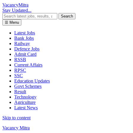
Vacancy
Mitra
Stay Updated...
Search
☰ Menu
Latest Jobs
Bank Jobs
Railway
Defence Jobs
Admit Card
RSSB
Current Affairs
RPSC
SSC
Education Updates
Govt Schemes
Result
Technology
Agriculture
Latest News
Skip to content
Vacancy Mitra