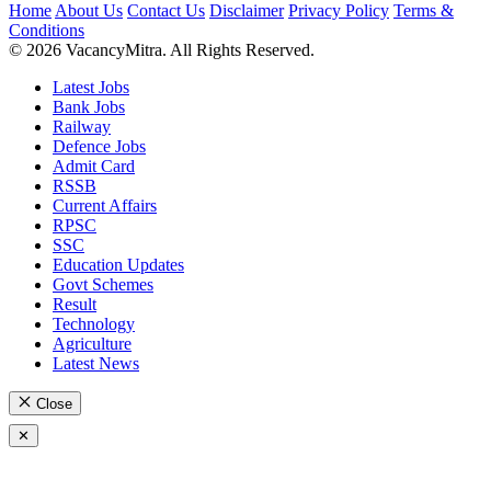
Home
About Us
Contact Us
Disclaimer
Privacy Policy
Terms &
Conditions
© 2026 VacancyMitra. All Rights Reserved.
Latest Jobs
Bank Jobs
Railway
Defence Jobs
Admit Card
RSSB
Current Affairs
RPSC
SSC
Education Updates
Govt Schemes
Result
Technology
Agriculture
Latest News
Close
✕