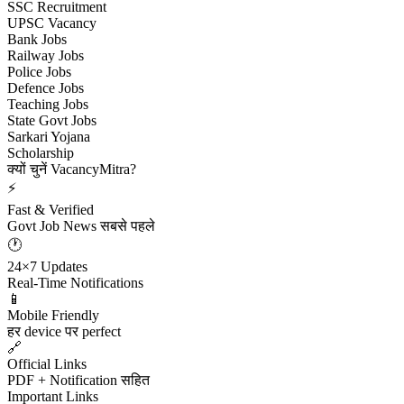
SSC Recruitment
UPSC Vacancy
Bank Jobs
Railway Jobs
Police Jobs
Defence Jobs
Teaching Jobs
State Govt Jobs
Sarkari Yojana
Scholarship
क्यों चुनें VacancyMitra?
⚡
Fast & Verified
Govt Job News सबसे पहले
🕐
24×7 Updates
Real-Time Notifications
📱
Mobile Friendly
हर device पर perfect
🔗
Official Links
PDF + Notification सहित
Important Links