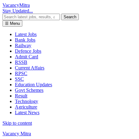
Vacancy
Mitra
Stay Updated...
Search
☰ Menu
Latest Jobs
Bank Jobs
Railway
Defence Jobs
Admit Card
RSSB
Current Affairs
RPSC
SSC
Education Updates
Govt Schemes
Result
Technology
Agriculture
Latest News
Skip to content
Vacancy Mitra