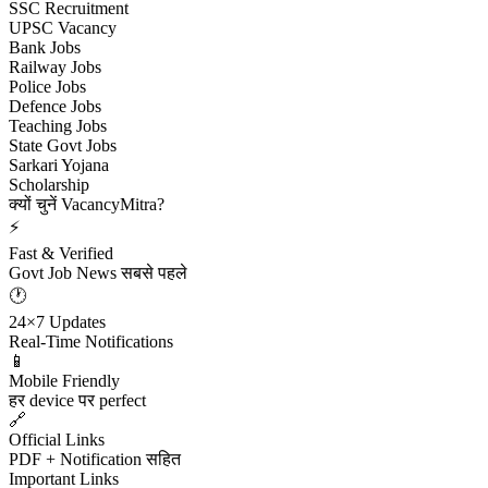
SSC Recruitment
UPSC Vacancy
Bank Jobs
Railway Jobs
Police Jobs
Defence Jobs
Teaching Jobs
State Govt Jobs
Sarkari Yojana
Scholarship
क्यों चुनें VacancyMitra?
⚡
Fast & Verified
Govt Job News सबसे पहले
🕐
24×7 Updates
Real-Time Notifications
📱
Mobile Friendly
हर device पर perfect
🔗
Official Links
PDF + Notification सहित
Important Links