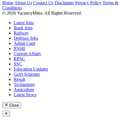
Home
About Us
Contact Us
Disclaimer
Privacy Policy
Terms &
Conditions
© 2026 VacancyMitra. All Rights Reserved.
Latest Jobs
Bank Jobs
Railway
Defence Jobs
Admit Card
RSSB
Current Affairs
RPSC
SSC
Education Updates
Govt Schemes
Result
Technology
Agriculture
Latest News
Close
✕