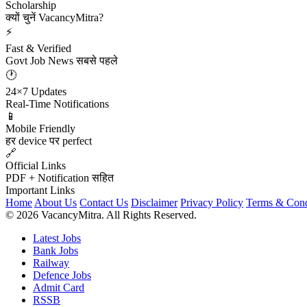
Scholarship
क्यों चुनें VacancyMitra?
⚡
Fast & Verified
Govt Job News सबसे पहले
🕐
24×7 Updates
Real-Time Notifications
📱
Mobile Friendly
हर device पर perfect
🔗
Official Links
PDF + Notification सहित
Important Links
Home
About Us
Contact Us
Disclaimer
Privacy Policy
Terms & Cond
© 2026 VacancyMitra. All Rights Reserved.
Latest Jobs
Bank Jobs
Railway
Defence Jobs
Admit Card
RSSB