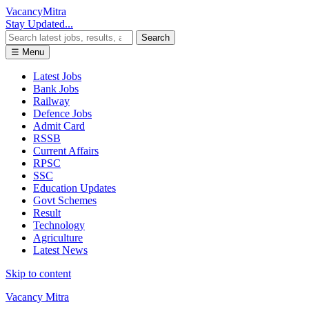
Vacancy
Mitra
Stay Updated...
Search
☰ Menu
Latest Jobs
Bank Jobs
Railway
Defence Jobs
Admit Card
RSSB
Current Affairs
RPSC
SSC
Education Updates
Govt Schemes
Result
Technology
Agriculture
Latest News
Skip to content
Vacancy Mitra