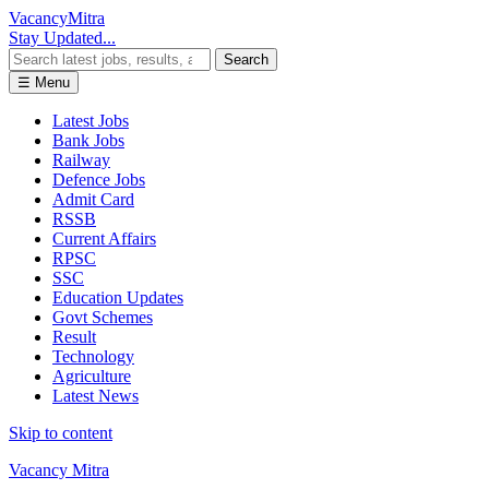
Vacancy
Mitra
Stay Updated...
Search
☰ Menu
Latest Jobs
Bank Jobs
Railway
Defence Jobs
Admit Card
RSSB
Current Affairs
RPSC
SSC
Education Updates
Govt Schemes
Result
Technology
Agriculture
Latest News
Skip to content
Vacancy Mitra