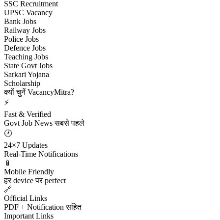
SSC Recruitment
UPSC Vacancy
Bank Jobs
Railway Jobs
Police Jobs
Defence Jobs
Teaching Jobs
State Govt Jobs
Sarkari Yojana
Scholarship
क्यों चुनें VacancyMitra?
⚡
Fast & Verified
Govt Job News सबसे पहले
🕐
24×7 Updates
Real-Time Notifications
📱
Mobile Friendly
हर device पर perfect
🔗
Official Links
PDF + Notification सहित
Important Links