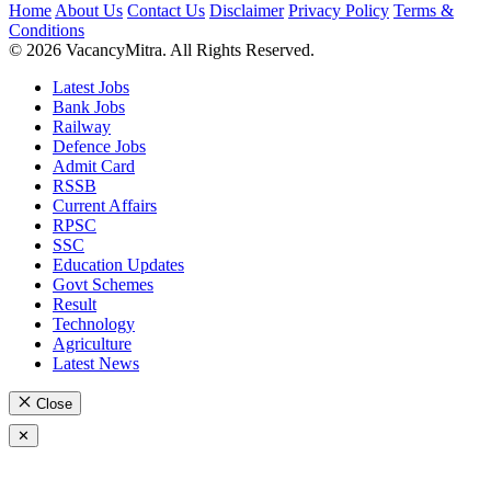
Home
About Us
Contact Us
Disclaimer
Privacy Policy
Terms &
Conditions
© 2026 VacancyMitra. All Rights Reserved.
Latest Jobs
Bank Jobs
Railway
Defence Jobs
Admit Card
RSSB
Current Affairs
RPSC
SSC
Education Updates
Govt Schemes
Result
Technology
Agriculture
Latest News
Close
✕