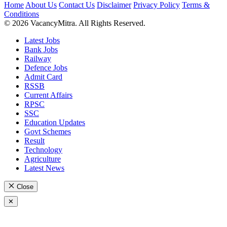
Home
About Us
Contact Us
Disclaimer
Privacy Policy
Terms &
Conditions
© 2026 VacancyMitra. All Rights Reserved.
Latest Jobs
Bank Jobs
Railway
Defence Jobs
Admit Card
RSSB
Current Affairs
RPSC
SSC
Education Updates
Govt Schemes
Result
Technology
Agriculture
Latest News
Close
✕