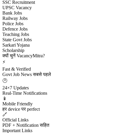
SSC Recruitment
UPSC Vacancy
Bank Jobs
Railway Jobs
Police Jobs
Defence Jobs
Teaching Jobs
State Govt Jobs
Sarkari Yojana
Scholarship
क्यों चुनें VacancyMitra?
⚡
Fast & Verified
Govt Job News सबसे पहले
🕐
24×7 Updates
Real-Time Notifications
📱
Mobile Friendly
हर device पर perfect
🔗
Official Links
PDF + Notification सहित
Important Links