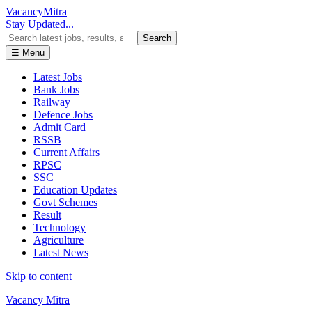
Vacancy
Mitra
Stay Updated...
Search
☰ Menu
Latest Jobs
Bank Jobs
Railway
Defence Jobs
Admit Card
RSSB
Current Affairs
RPSC
SSC
Education Updates
Govt Schemes
Result
Technology
Agriculture
Latest News
Skip to content
Vacancy Mitra