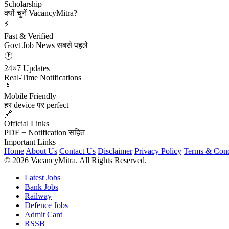
Scholarship
क्यों चुनें VacancyMitra?
⚡
Fast & Verified
Govt Job News सबसे पहले
🕐
24×7 Updates
Real-Time Notifications
📱
Mobile Friendly
हर device पर perfect
🔗
Official Links
PDF + Notification सहित
Important Links
Home
About Us
Contact Us
Disclaimer
Privacy Policy
Terms & Cond
© 2026 VacancyMitra. All Rights Reserved.
Latest Jobs
Bank Jobs
Railway
Defence Jobs
Admit Card
RSSB