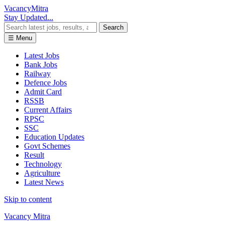
Vacancy
Mitra
Stay Updated...
Search
☰ Menu
Latest Jobs
Bank Jobs
Railway
Defence Jobs
Admit Card
RSSB
Current Affairs
RPSC
SSC
Education Updates
Govt Schemes
Result
Technology
Agriculture
Latest News
Skip to content
Vacancy Mitra