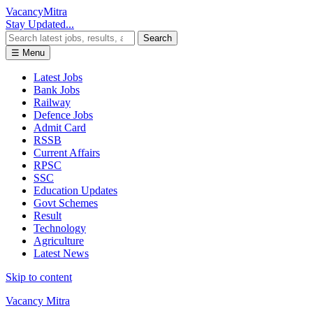
Vacancy
Mitra
Stay Updated...
Search
☰ Menu
Latest Jobs
Bank Jobs
Railway
Defence Jobs
Admit Card
RSSB
Current Affairs
RPSC
SSC
Education Updates
Govt Schemes
Result
Technology
Agriculture
Latest News
Skip to content
Vacancy Mitra