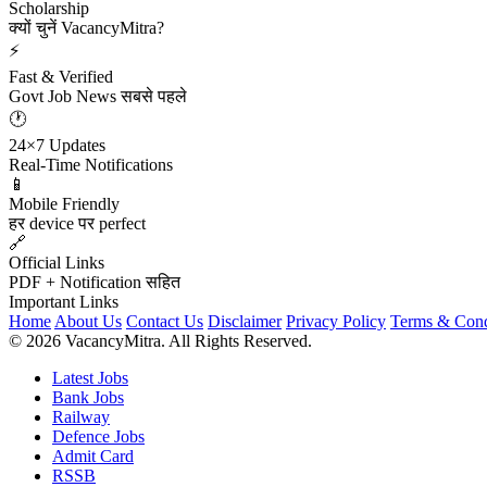
Scholarship
क्यों चुनें VacancyMitra?
⚡
Fast & Verified
Govt Job News सबसे पहले
🕐
24×7 Updates
Real-Time Notifications
📱
Mobile Friendly
हर device पर perfect
🔗
Official Links
PDF + Notification सहित
Important Links
Home
About Us
Contact Us
Disclaimer
Privacy Policy
Terms & Cond
© 2026 VacancyMitra. All Rights Reserved.
Latest Jobs
Bank Jobs
Railway
Defence Jobs
Admit Card
RSSB