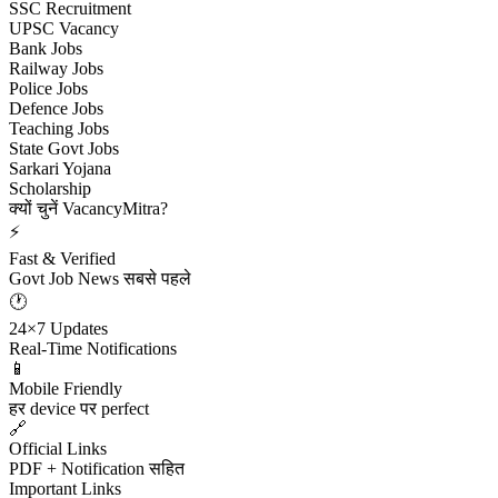
SSC Recruitment
UPSC Vacancy
Bank Jobs
Railway Jobs
Police Jobs
Defence Jobs
Teaching Jobs
State Govt Jobs
Sarkari Yojana
Scholarship
क्यों चुनें VacancyMitra?
⚡
Fast & Verified
Govt Job News सबसे पहले
🕐
24×7 Updates
Real-Time Notifications
📱
Mobile Friendly
हर device पर perfect
🔗
Official Links
PDF + Notification सहित
Important Links