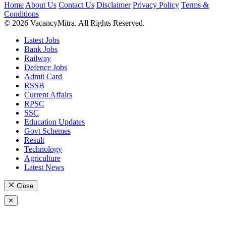
Home
About Us
Contact Us
Disclaimer
Privacy Policy
Terms &
Conditions
© 2026 VacancyMitra. All Rights Reserved.
Latest Jobs
Bank Jobs
Railway
Defence Jobs
Admit Card
RSSB
Current Affairs
RPSC
SSC
Education Updates
Govt Schemes
Result
Technology
Agriculture
Latest News
Close
✕