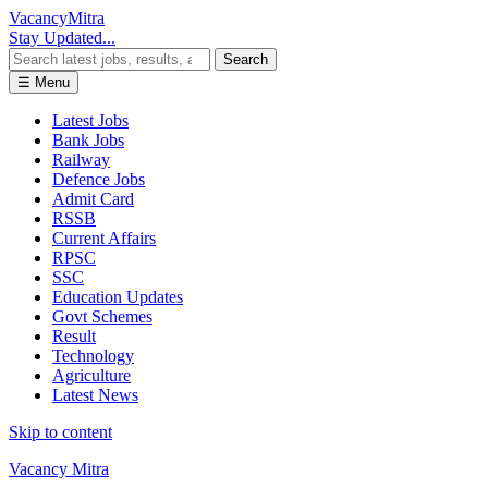
Vacancy
Mitra
Stay Updated...
Search
☰ Menu
Latest Jobs
Bank Jobs
Railway
Defence Jobs
Admit Card
RSSB
Current Affairs
RPSC
SSC
Education Updates
Govt Schemes
Result
Technology
Agriculture
Latest News
Skip to content
Vacancy Mitra