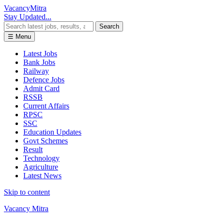
Vacancy
Mitra
Stay Updated...
Search
☰ Menu
Latest Jobs
Bank Jobs
Railway
Defence Jobs
Admit Card
RSSB
Current Affairs
RPSC
SSC
Education Updates
Govt Schemes
Result
Technology
Agriculture
Latest News
Skip to content
Vacancy Mitra