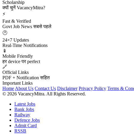
Scholarship
क्यों चुनें VacancyMitra?
⚡
Fast & Verified
Govt Job News सबसे पहले
🕐
24×7 Updates
Real-Time Notifications
📱
Mobile Friendly
हर device पर perfect
🔗
Official Links
PDF + Notification सहित
Important Links
Home
About Us
Contact Us
Disclaimer
Privacy Policy
Terms & Cond
© 2026 VacancyMitra. All Rights Reserved.
Latest Jobs
Bank Jobs
Railway
Defence Jobs
Admit Card
RSSB