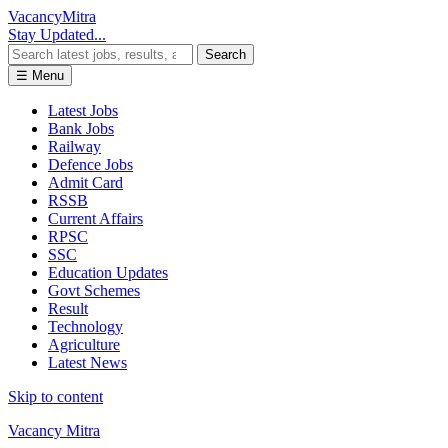
Vacancy
Mitra
Stay Updated...
Search
☰ Menu
Latest Jobs
Bank Jobs
Railway
Defence Jobs
Admit Card
RSSB
Current Affairs
RPSC
SSC
Education Updates
Govt Schemes
Result
Technology
Agriculture
Latest News
Skip to content
Vacancy Mitra