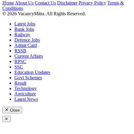
Home
About Us
Contact Us
Disclaimer
Privacy Policy
Terms &
Conditions
© 2026 VacancyMitra. All Rights Reserved.
Latest Jobs
Bank Jobs
Railway
Defence Jobs
Admit Card
RSSB
Current Affairs
RPSC
SSC
Education Updates
Govt Schemes
Result
Technology
Agriculture
Latest News
Close
✕