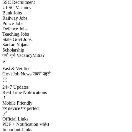
SSC Recruitment
UPSC Vacancy
Bank Jobs
Railway Jobs
Police Jobs
Defence Jobs
Teaching Jobs
State Govt Jobs
Sarkari Yojana
Scholarship
क्यों चुनें VacancyMitra?
⚡
Fast & Verified
Govt Job News सबसे पहले
🕐
24×7 Updates
Real-Time Notifications
📱
Mobile Friendly
हर device पर perfect
🔗
Official Links
PDF + Notification सहित
Important Links