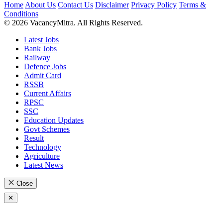
Home
About Us
Contact Us
Disclaimer
Privacy Policy
Terms &
Conditions
© 2026 VacancyMitra. All Rights Reserved.
Latest Jobs
Bank Jobs
Railway
Defence Jobs
Admit Card
RSSB
Current Affairs
RPSC
SSC
Education Updates
Govt Schemes
Result
Technology
Agriculture
Latest News
Close
✕