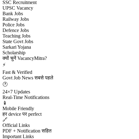
SSC Recruitment
UPSC Vacancy
Bank Jobs
Railway Jobs
Police Jobs
Defence Jobs
Teaching Jobs
State Govt Jobs
Sarkari Yojana
Scholarship
क्यों चुनें VacancyMitra?
⚡
Fast & Verified
Govt Job News सबसे पहले
🕐
24×7 Updates
Real-Time Notifications
📱
Mobile Friendly
हर device पर perfect
🔗
Official Links
PDF + Notification सहित
Important Links