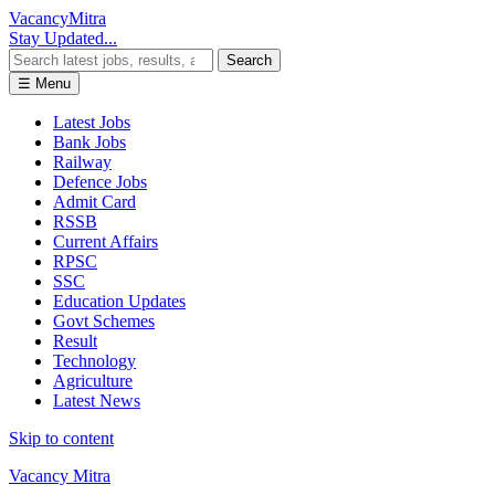
Vacancy
Mitra
Stay Updated...
Search
☰ Menu
Latest Jobs
Bank Jobs
Railway
Defence Jobs
Admit Card
RSSB
Current Affairs
RPSC
SSC
Education Updates
Govt Schemes
Result
Technology
Agriculture
Latest News
Skip to content
Vacancy Mitra