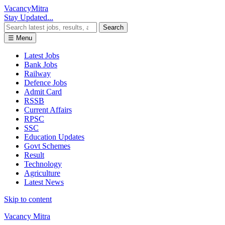
Vacancy
Mitra
Stay Updated...
Search
☰ Menu
Latest Jobs
Bank Jobs
Railway
Defence Jobs
Admit Card
RSSB
Current Affairs
RPSC
SSC
Education Updates
Govt Schemes
Result
Technology
Agriculture
Latest News
Skip to content
Vacancy Mitra