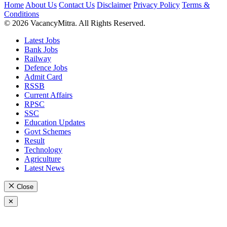
Home
About Us
Contact Us
Disclaimer
Privacy Policy
Terms &
Conditions
© 2026 VacancyMitra. All Rights Reserved.
Latest Jobs
Bank Jobs
Railway
Defence Jobs
Admit Card
RSSB
Current Affairs
RPSC
SSC
Education Updates
Govt Schemes
Result
Technology
Agriculture
Latest News
Close
✕