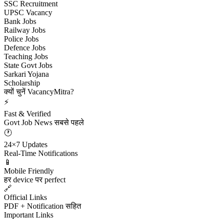
SSC Recruitment
UPSC Vacancy
Bank Jobs
Railway Jobs
Police Jobs
Defence Jobs
Teaching Jobs
State Govt Jobs
Sarkari Yojana
Scholarship
क्यों चुनें VacancyMitra?
⚡
Fast & Verified
Govt Job News सबसे पहले
🕐
24×7 Updates
Real-Time Notifications
📱
Mobile Friendly
हर device पर perfect
🔗
Official Links
PDF + Notification सहित
Important Links