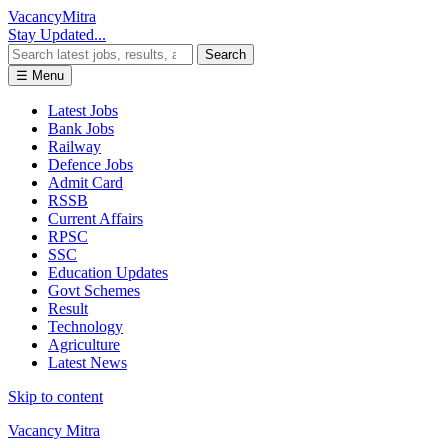
Vacancy
Mitra
Stay Updated...
Search
☰ Menu
Latest Jobs
Bank Jobs
Railway
Defence Jobs
Admit Card
RSSB
Current Affairs
RPSC
SSC
Education Updates
Govt Schemes
Result
Technology
Agriculture
Latest News
Skip to content
Vacancy Mitra