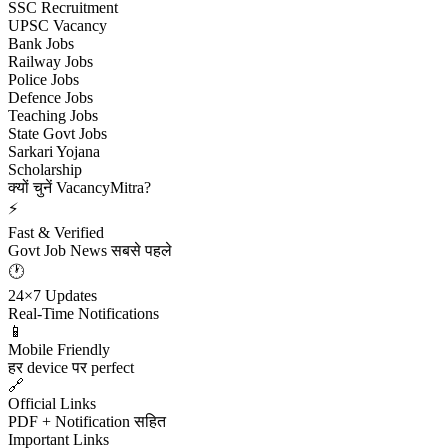
SSC Recruitment
UPSC Vacancy
Bank Jobs
Railway Jobs
Police Jobs
Defence Jobs
Teaching Jobs
State Govt Jobs
Sarkari Yojana
Scholarship
क्यों चुनें VacancyMitra?
⚡
Fast & Verified
Govt Job News सबसे पहले
🕐
24×7 Updates
Real-Time Notifications
📱
Mobile Friendly
हर device पर perfect
🔗
Official Links
PDF + Notification सहित
Important Links