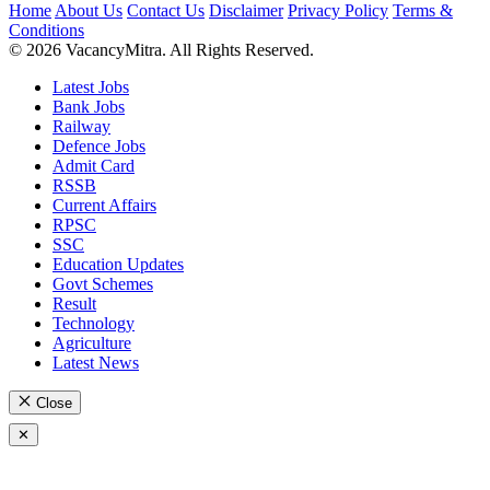
Home
About Us
Contact Us
Disclaimer
Privacy Policy
Terms &
Conditions
© 2026 VacancyMitra. All Rights Reserved.
Latest Jobs
Bank Jobs
Railway
Defence Jobs
Admit Card
RSSB
Current Affairs
RPSC
SSC
Education Updates
Govt Schemes
Result
Technology
Agriculture
Latest News
Close
✕