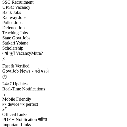
SSC Recruitment
UPSC Vacancy
Bank Jobs
Railway Jobs
Police Jobs
Defence Jobs
Teaching Jobs
State Govt Jobs
Sarkari Yojana
Scholarship
क्यों चुनें VacancyMitra?
⚡
Fast & Verified
Govt Job News सबसे पहले
🕐
24×7 Updates
Real-Time Notifications
📱
Mobile Friendly
हर device पर perfect
🔗
Official Links
PDF + Notification सहित
Important Links