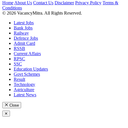
Home
About Us
Contact Us
Disclaimer
Privacy Policy
Terms &
Conditions
© 2026 VacancyMitra. All Rights Reserved.
Latest Jobs
Bank Jobs
Railway
Defence Jobs
Admit Card
RSSB
Current Affairs
RPSC
SSC
Education Updates
Govt Schemes
Result
Technology
Agriculture
Latest News
Close
✕