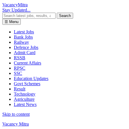
Vacancy
Mitra
Stay Updated...
Search
☰ Menu
Latest Jobs
Bank Jobs
Railway
Defence Jobs
Admit Card
RSSB
Current Affairs
RPSC
SSC
Education Updates
Govt Schemes
Result
Technology
Agriculture
Latest News
Skip to content
Vacancy Mitra