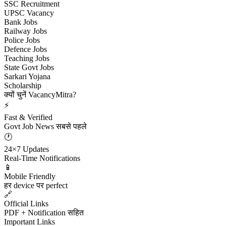
SSC Recruitment
UPSC Vacancy
Bank Jobs
Railway Jobs
Police Jobs
Defence Jobs
Teaching Jobs
State Govt Jobs
Sarkari Yojana
Scholarship
क्यों चुनें VacancyMitra?
⚡
Fast & Verified
Govt Job News सबसे पहले
🕐
24×7 Updates
Real-Time Notifications
📱
Mobile Friendly
हर device पर perfect
🔗
Official Links
PDF + Notification सहित
Important Links