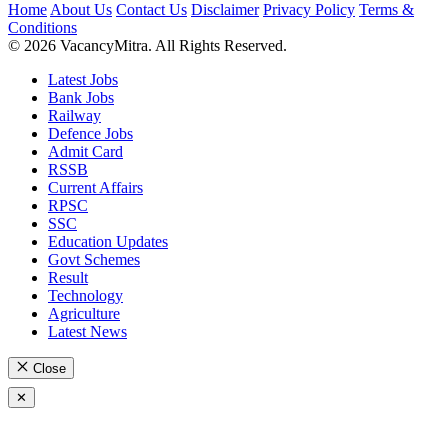
Home
About Us
Contact Us
Disclaimer
Privacy Policy
Terms &
Conditions
© 2026 VacancyMitra. All Rights Reserved.
Latest Jobs
Bank Jobs
Railway
Defence Jobs
Admit Card
RSSB
Current Affairs
RPSC
SSC
Education Updates
Govt Schemes
Result
Technology
Agriculture
Latest News
Close
✕