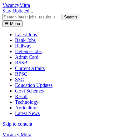
Vacancy
Mitra
Stay Updated...
Search
☰ Menu
Latest Jobs
Bank Jobs
Railway
Defence Jobs
Admit Card
RSSB
Current Affairs
RPSC
SSC
Education Updates
Govt Schemes
Result
Technology
Agriculture
Latest News
Skip to content
Vacancy Mitra