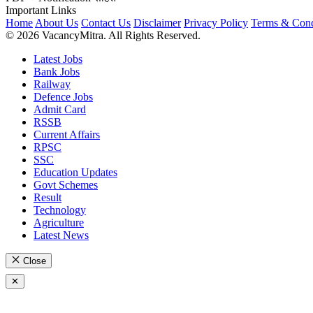
Important Links
Home
About Us
Contact Us
Disclaimer
Privacy Policy
Terms & Cond
© 2026 VacancyMitra. All Rights Reserved.
Latest Jobs
Bank Jobs
Railway
Defence Jobs
Admit Card
RSSB
Current Affairs
RPSC
SSC
Education Updates
Govt Schemes
Result
Technology
Agriculture
Latest News
Close
✕