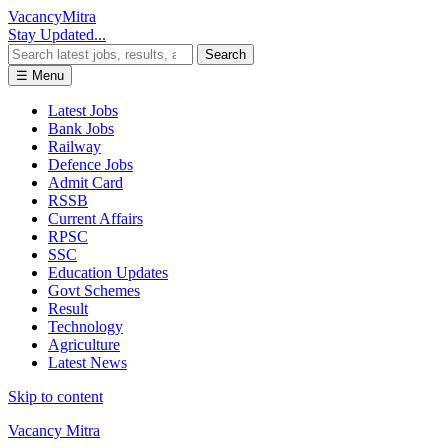
Vacancy
Mitra
Stay Updated...
Search
☰ Menu
Latest Jobs
Bank Jobs
Railway
Defence Jobs
Admit Card
RSSB
Current Affairs
RPSC
SSC
Education Updates
Govt Schemes
Result
Technology
Agriculture
Latest News
Skip to content
Vacancy Mitra