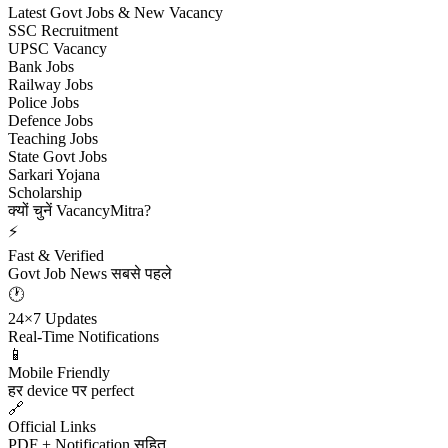
Latest Govt Jobs & New Vacancy
SSC Recruitment
UPSC Vacancy
Bank Jobs
Railway Jobs
Police Jobs
Defence Jobs
Teaching Jobs
State Govt Jobs
Sarkari Yojana
Scholarship
क्यों चुनें VacancyMitra?
⚡
Fast & Verified
Govt Job News सबसे पहले
🕐
24×7 Updates
Real-Time Notifications
📱
Mobile Friendly
हर device पर perfect
🔗
Official Links
PDF + Notification सहित