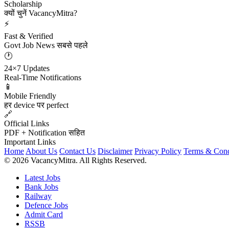
Scholarship
क्यों चुनें VacancyMitra?
⚡
Fast & Verified
Govt Job News सबसे पहले
🕐
24×7 Updates
Real-Time Notifications
📱
Mobile Friendly
हर device पर perfect
🔗
Official Links
PDF + Notification सहित
Important Links
Home
About Us
Contact Us
Disclaimer
Privacy Policy
Terms & Cond
© 2026 VacancyMitra. All Rights Reserved.
Latest Jobs
Bank Jobs
Railway
Defence Jobs
Admit Card
RSSB