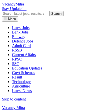
Vacancy
Mitra
Stay Updated...
Search
☰ Menu
Latest Jobs
Bank Jobs
Railway
Defence Jobs
Admit Card
RSSB
Current Affairs
RPSC
SSC
Education Updates
Govt Schemes
Result
Technology
Agriculture
Latest News
Skip to content
Vacancy Mitra