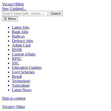
Vacancy
Mitra
Stay Updated...
Search
☰ Menu
Latest Jobs
Bank Jobs
Railway
Defence Jobs
Admit Card
RSSB
Current Affairs
RPSC
SSC
Education Updates
Govt Schemes
Result
Technology
Agriculture
Latest News
Skip to content
Vacancy Mitra