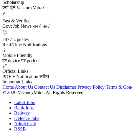
Scholarship
क्यों चुनें VacancyMitra?
⚡
Fast & Verified
Govt Job News सबसे पहले
🕐
24×7 Updates
Real-Time Notifications
📱
Mobile Friendly
हर device पर perfect
🔗
Official Links
PDF + Notification सहित
Important Links
Home
About Us
Contact Us
Disclaimer
Privacy Policy
Terms & Cond
© 2026 VacancyMitra. All Rights Reserved.
Latest Jobs
Bank Jobs
Railway
Defence Jobs
Admit Card
RSSB