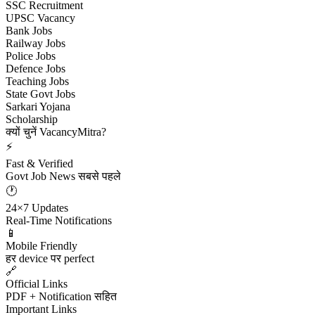
SSC Recruitment
UPSC Vacancy
Bank Jobs
Railway Jobs
Police Jobs
Defence Jobs
Teaching Jobs
State Govt Jobs
Sarkari Yojana
Scholarship
क्यों चुनें VacancyMitra?
⚡
Fast & Verified
Govt Job News सबसे पहले
🕐
24×7 Updates
Real-Time Notifications
📱
Mobile Friendly
हर device पर perfect
🔗
Official Links
PDF + Notification सहित
Important Links