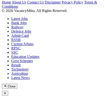
Home
About Us
Contact Us
Disclaimer
Privacy Policy
Terms &
Conditions
© 2026 VacancyMitra. All Rights Reserved.
Latest Jobs
Bank Jobs
Railway
Defence Jobs
Admit Card
RSSB
Current Affairs
RPSC
SSC
Education Updates
Govt Schemes
Result
Technology
Agriculture
Latest News
Close
✕