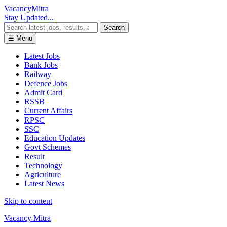
Vacancy
Mitra
Stay Updated...
Search
☰ Menu
Latest Jobs
Bank Jobs
Railway
Defence Jobs
Admit Card
RSSB
Current Affairs
RPSC
SSC
Education Updates
Govt Schemes
Result
Technology
Agriculture
Latest News
Skip to content
Vacancy Mitra