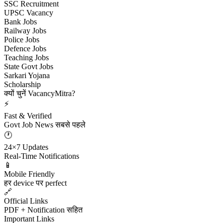
SSC Recruitment
UPSC Vacancy
Bank Jobs
Railway Jobs
Police Jobs
Defence Jobs
Teaching Jobs
State Govt Jobs
Sarkari Yojana
Scholarship
क्यों चुनें VacancyMitra?
⚡
Fast & Verified
Govt Job News सबसे पहले
🕐
24×7 Updates
Real-Time Notifications
📱
Mobile Friendly
हर device पर perfect
🔗
Official Links
PDF + Notification सहित
Important Links