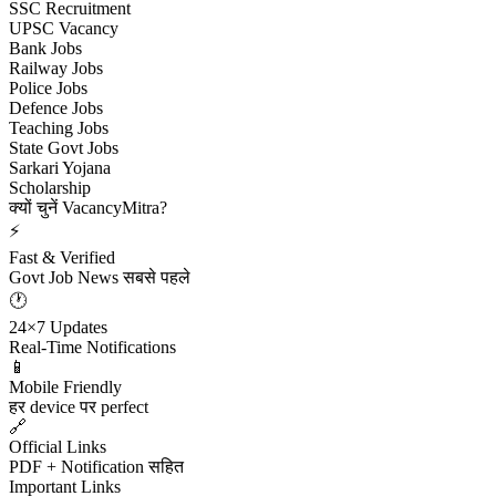
SSC Recruitment
UPSC Vacancy
Bank Jobs
Railway Jobs
Police Jobs
Defence Jobs
Teaching Jobs
State Govt Jobs
Sarkari Yojana
Scholarship
क्यों चुनें VacancyMitra?
⚡
Fast & Verified
Govt Job News सबसे पहले
🕐
24×7 Updates
Real-Time Notifications
📱
Mobile Friendly
हर device पर perfect
🔗
Official Links
PDF + Notification सहित
Important Links