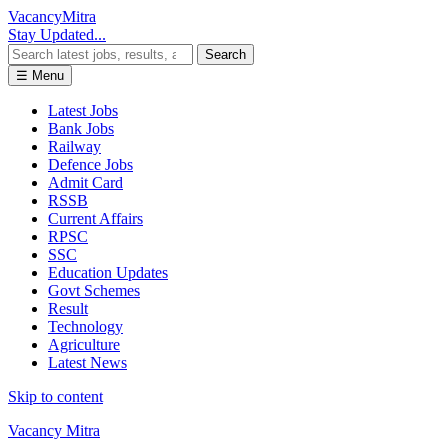
Vacancy
Mitra
Stay Updated...
Search
☰ Menu
Latest Jobs
Bank Jobs
Railway
Defence Jobs
Admit Card
RSSB
Current Affairs
RPSC
SSC
Education Updates
Govt Schemes
Result
Technology
Agriculture
Latest News
Skip to content
Vacancy Mitra