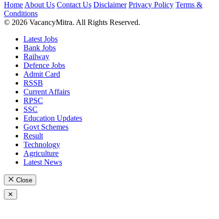
Home
About Us
Contact Us
Disclaimer
Privacy Policy
Terms &
Conditions
© 2026 VacancyMitra. All Rights Reserved.
Latest Jobs
Bank Jobs
Railway
Defence Jobs
Admit Card
RSSB
Current Affairs
RPSC
SSC
Education Updates
Govt Schemes
Result
Technology
Agriculture
Latest News
Close
✕