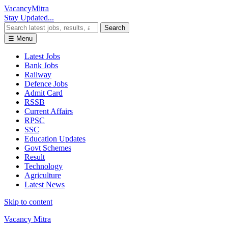
Vacancy
Mitra
Stay Updated...
Search
☰ Menu
Latest Jobs
Bank Jobs
Railway
Defence Jobs
Admit Card
RSSB
Current Affairs
RPSC
SSC
Education Updates
Govt Schemes
Result
Technology
Agriculture
Latest News
Skip to content
Vacancy Mitra