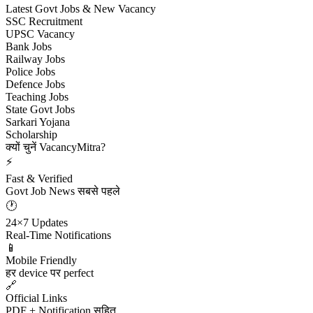
Latest Govt Jobs & New Vacancy
SSC Recruitment
UPSC Vacancy
Bank Jobs
Railway Jobs
Police Jobs
Defence Jobs
Teaching Jobs
State Govt Jobs
Sarkari Yojana
Scholarship
क्यों चुनें VacancyMitra?
⚡
Fast & Verified
Govt Job News सबसे पहले
🕐
24×7 Updates
Real-Time Notifications
📱
Mobile Friendly
हर device पर perfect
🔗
Official Links
PDF + Notification सहित