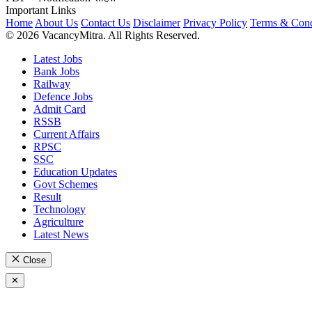
Important Links
Home
About Us
Contact Us
Disclaimer
Privacy Policy
Terms & Cond
© 2026 VacancyMitra. All Rights Reserved.
Latest Jobs
Bank Jobs
Railway
Defence Jobs
Admit Card
RSSB
Current Affairs
RPSC
SSC
Education Updates
Govt Schemes
Result
Technology
Agriculture
Latest News
Close
✕