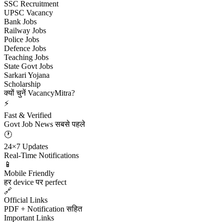
SSC Recruitment
UPSC Vacancy
Bank Jobs
Railway Jobs
Police Jobs
Defence Jobs
Teaching Jobs
State Govt Jobs
Sarkari Yojana
Scholarship
क्यों चुनें VacancyMitra?
⚡
Fast & Verified
Govt Job News सबसे पहले
🕐
24×7 Updates
Real-Time Notifications
📱
Mobile Friendly
हर device पर perfect
🔗
Official Links
PDF + Notification सहित
Important Links