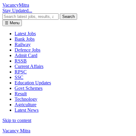
Vacancy
Mitra
Stay Updated...
Search
☰ Menu
Latest Jobs
Bank Jobs
Railway
Defence Jobs
Admit Card
RSSB
Current Affairs
RPSC
SSC
Education Updates
Govt Schemes
Result
Technology
Agriculture
Latest News
Skip to content
Vacancy Mitra