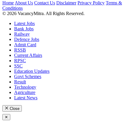
Home
About Us
Contact Us
Disclaimer
Privacy Policy
Terms &
Conditions
© 2026 VacancyMitra. All Rights Reserved.
Latest Jobs
Bank Jobs
Railway
Defence Jobs
Admit Card
RSSB
Current Affairs
RPSC
SSC
Education Updates
Govt Schemes
Result
Technology
Agriculture
Latest News
Close
✕