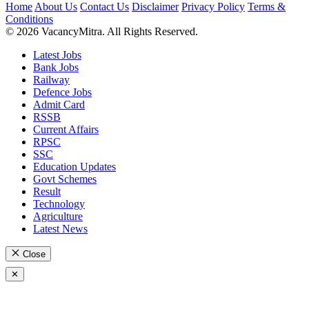
Home
About Us
Contact Us
Disclaimer
Privacy Policy
Terms &
Conditions
© 2026 VacancyMitra. All Rights Reserved.
Latest Jobs
Bank Jobs
Railway
Defence Jobs
Admit Card
RSSB
Current Affairs
RPSC
SSC
Education Updates
Govt Schemes
Result
Technology
Agriculture
Latest News
Close
✕