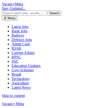
Vacancy
Mitra
Stay Updated...
Search
☰ Menu
Latest Jobs
Bank Jobs
Railway
Defence Jobs
Admit Card
RSSB
Current Affairs
RPSC
SSC
Education Updates
Govt Schemes
Result
Technology
Agriculture
Latest News
Skip to content
Vacancy Mitra