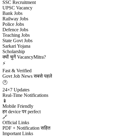
SSC Recruitment
UPSC Vacancy
Bank Jobs
Railway Jobs
Police Jobs
Defence Jobs
Teaching Jobs
State Govt Jobs
Sarkari Yojana
Scholarship
क्यों चुनें VacancyMitra?
⚡
Fast & Verified
Govt Job News सबसे पहले
🕐
24×7 Updates
Real-Time Notifications
📱
Mobile Friendly
हर device पर perfect
🔗
Official Links
PDF + Notification सहित
Important Links