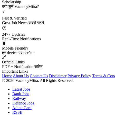
Scholarship
क्यों चुनें VacancyMitra?
⚡
Fast & Verified
Govt Job News सबसे पहले
🕐
24×7 Updates
Real-Time Notifications
📱
Mobile Friendly
हर device पर perfect
🔗
Official Links
PDF + Notification सहित
Important Links
Home
About Us
Contact Us
Disclaimer
Privacy Policy
Terms & Cond
© 2026 VacancyMitra. All Rights Reserved.
Latest Jobs
Bank Jobs
Railway
Defence Jobs
Admit Card
RSSB