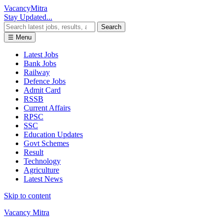
Vacancy
Mitra
Stay Updated...
Search
☰ Menu
Latest Jobs
Bank Jobs
Railway
Defence Jobs
Admit Card
RSSB
Current Affairs
RPSC
SSC
Education Updates
Govt Schemes
Result
Technology
Agriculture
Latest News
Skip to content
Vacancy Mitra