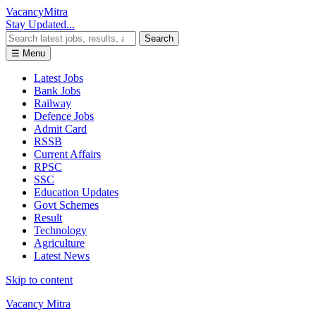
Vacancy
Mitra
Stay Updated...
Search
☰ Menu
Latest Jobs
Bank Jobs
Railway
Defence Jobs
Admit Card
RSSB
Current Affairs
RPSC
SSC
Education Updates
Govt Schemes
Result
Technology
Agriculture
Latest News
Skip to content
Vacancy Mitra