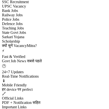
SSC Recruitment
UPSC Vacancy
Bank Jobs
Railway Jobs
Police Jobs
Defence Jobs
Teaching Jobs
State Govt Jobs
Sarkari Yojana
Scholarship
क्यों चुनें VacancyMitra?
⚡
Fast & Verified
Govt Job News सबसे पहले
🕐
24×7 Updates
Real-Time Notifications
📱
Mobile Friendly
हर device पर perfect
🔗
Official Links
PDF + Notification सहित
Important Links