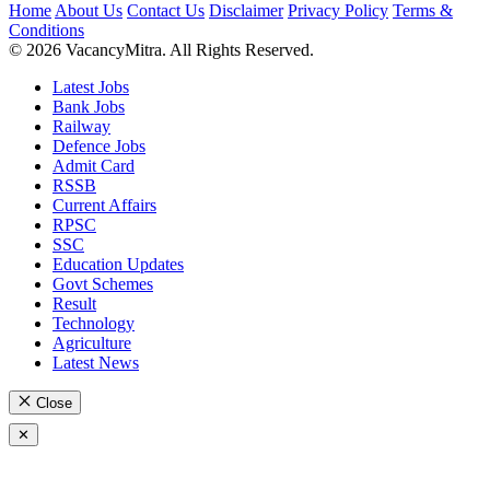
Home
About Us
Contact Us
Disclaimer
Privacy Policy
Terms &
Conditions
© 2026 VacancyMitra. All Rights Reserved.
Latest Jobs
Bank Jobs
Railway
Defence Jobs
Admit Card
RSSB
Current Affairs
RPSC
SSC
Education Updates
Govt Schemes
Result
Technology
Agriculture
Latest News
Close
✕