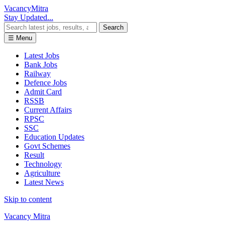
Vacancy
Mitra
Stay Updated...
Search
☰ Menu
Latest Jobs
Bank Jobs
Railway
Defence Jobs
Admit Card
RSSB
Current Affairs
RPSC
SSC
Education Updates
Govt Schemes
Result
Technology
Agriculture
Latest News
Skip to content
Vacancy Mitra