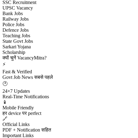
SSC Recruitment
UPSC Vacancy
Bank Jobs
Railway Jobs
Police Jobs
Defence Jobs
Teaching Jobs
State Govt Jobs
Sarkari Yojana
Scholarship
क्यों चुनें VacancyMitra?
⚡
Fast & Verified
Govt Job News सबसे पहले
🕐
24×7 Updates
Real-Time Notifications
📱
Mobile Friendly
हर device पर perfect
🔗
Official Links
PDF + Notification सहित
Important Links