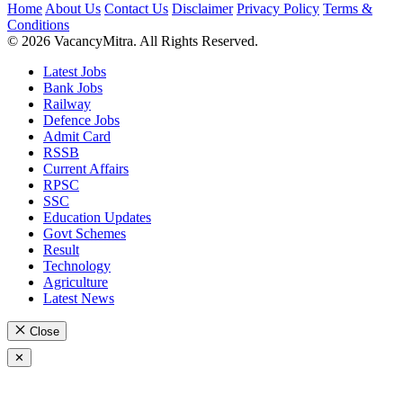
Home
About Us
Contact Us
Disclaimer
Privacy Policy
Terms &
Conditions
© 2026 VacancyMitra. All Rights Reserved.
Latest Jobs
Bank Jobs
Railway
Defence Jobs
Admit Card
RSSB
Current Affairs
RPSC
SSC
Education Updates
Govt Schemes
Result
Technology
Agriculture
Latest News
Close
✕