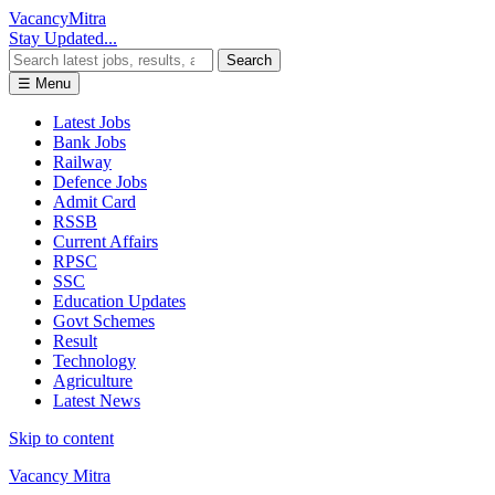
Vacancy
Mitra
Stay Updated...
Search
☰ Menu
Latest Jobs
Bank Jobs
Railway
Defence Jobs
Admit Card
RSSB
Current Affairs
RPSC
SSC
Education Updates
Govt Schemes
Result
Technology
Agriculture
Latest News
Skip to content
Vacancy Mitra