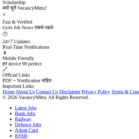
Scholarship
क्यों चुनें VacancyMitra?
⚡
Fast & Verified
Govt Job News सबसे पहले
🕐
24×7 Updates
Real-Time Notifications
📱
Mobile Friendly
हर device पर perfect
🔗
Official Links
PDF + Notification सहित
Important Links
Home
About Us
Contact Us
Disclaimer
Privacy Policy
Terms & Cond
© 2026 VacancyMitra. All Rights Reserved.
Latest Jobs
Bank Jobs
Railway
Defence Jobs
Admit Card
RSSB