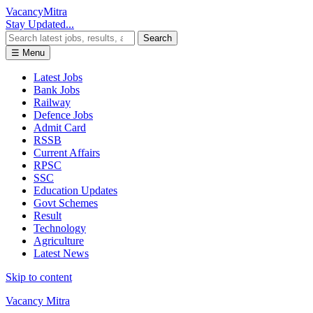
Vacancy
Mitra
Stay Updated...
Search
☰ Menu
Latest Jobs
Bank Jobs
Railway
Defence Jobs
Admit Card
RSSB
Current Affairs
RPSC
SSC
Education Updates
Govt Schemes
Result
Technology
Agriculture
Latest News
Skip to content
Vacancy Mitra