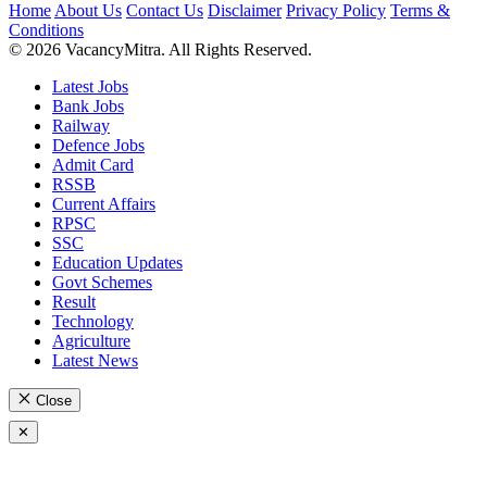
Home
About Us
Contact Us
Disclaimer
Privacy Policy
Terms &
Conditions
© 2026 VacancyMitra. All Rights Reserved.
Latest Jobs
Bank Jobs
Railway
Defence Jobs
Admit Card
RSSB
Current Affairs
RPSC
SSC
Education Updates
Govt Schemes
Result
Technology
Agriculture
Latest News
Close
✕