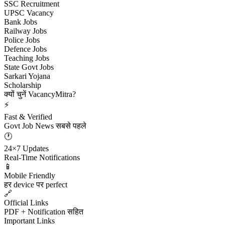
SSC Recruitment
UPSC Vacancy
Bank Jobs
Railway Jobs
Police Jobs
Defence Jobs
Teaching Jobs
State Govt Jobs
Sarkari Yojana
Scholarship
क्यों चुनें VacancyMitra?
⚡
Fast & Verified
Govt Job News सबसे पहले
🕐
24×7 Updates
Real-Time Notifications
📱
Mobile Friendly
हर device पर perfect
🔗
Official Links
PDF + Notification सहित
Important Links