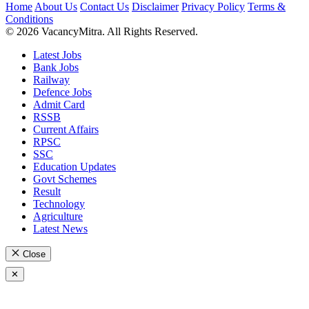
Home
About Us
Contact Us
Disclaimer
Privacy Policy
Terms &
Conditions
© 2026 VacancyMitra. All Rights Reserved.
Latest Jobs
Bank Jobs
Railway
Defence Jobs
Admit Card
RSSB
Current Affairs
RPSC
SSC
Education Updates
Govt Schemes
Result
Technology
Agriculture
Latest News
Close
✕