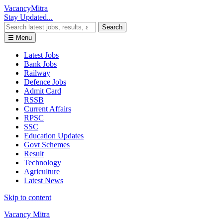
Vacancy
Mitra
Stay Updated...
Search
☰ Menu
Latest Jobs
Bank Jobs
Railway
Defence Jobs
Admit Card
RSSB
Current Affairs
RPSC
SSC
Education Updates
Govt Schemes
Result
Technology
Agriculture
Latest News
Skip to content
Vacancy Mitra