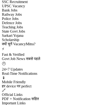
SSC Recruitment
UPSC Vacancy
Bank Jobs
Railway Jobs
Police Jobs
Defence Jobs
Teaching Jobs
State Govt Jobs
Sarkari Yojana
Scholarship
क्यों चुनें VacancyMitra?
⚡
Fast & Verified
Govt Job News सबसे पहले
🕐
24×7 Updates
Real-Time Notifications
📱
Mobile Friendly
हर device पर perfect
🔗
Official Links
PDF + Notification सहित
Important Links