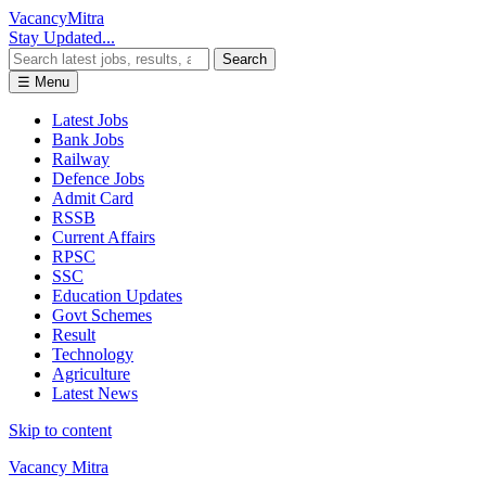
Vacancy
Mitra
Stay Updated...
Search
☰ Menu
Latest Jobs
Bank Jobs
Railway
Defence Jobs
Admit Card
RSSB
Current Affairs
RPSC
SSC
Education Updates
Govt Schemes
Result
Technology
Agriculture
Latest News
Skip to content
Vacancy Mitra