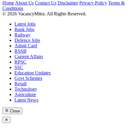
Home
About Us
Contact Us
Disclaimer
Privacy Policy
Terms &
Conditions
© 2026 VacancyMitra. All Rights Reserved.
Latest Jobs
Bank Jobs
Railway
Defence Jobs
Admit Card
RSSB
Current Affairs
RPSC
SSC
Education Updates
Govt Schemes
Result
Technology
Agriculture
Latest News
Close
✕