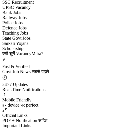
SSC Recruitment
UPSC Vacancy
Bank Jobs
Railway Jobs
Police Jobs
Defence Jobs
Teaching Jobs
State Govt Jobs
Sarkari Yojana
Scholarship
क्यों चुनें VacancyMitra?
⚡
Fast & Verified
Govt Job News सबसे पहले
🕐
24×7 Updates
Real-Time Notifications
📱
Mobile Friendly
हर device पर perfect
🔗
Official Links
PDF + Notification सहित
Important Links