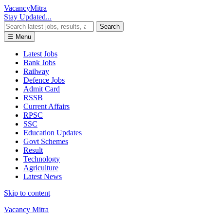
Vacancy
Mitra
Stay Updated...
Search
☰ Menu
Latest Jobs
Bank Jobs
Railway
Defence Jobs
Admit Card
RSSB
Current Affairs
RPSC
SSC
Education Updates
Govt Schemes
Result
Technology
Agriculture
Latest News
Skip to content
Vacancy Mitra