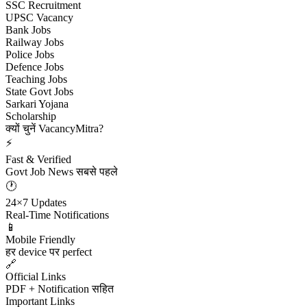
SSC Recruitment
UPSC Vacancy
Bank Jobs
Railway Jobs
Police Jobs
Defence Jobs
Teaching Jobs
State Govt Jobs
Sarkari Yojana
Scholarship
क्यों चुनें VacancyMitra?
⚡
Fast & Verified
Govt Job News सबसे पहले
🕐
24×7 Updates
Real-Time Notifications
📱
Mobile Friendly
हर device पर perfect
🔗
Official Links
PDF + Notification सहित
Important Links