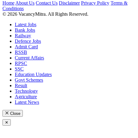
Home
About Us
Contact Us
Disclaimer
Privacy Policy
Terms &
Conditions
© 2026 VacancyMitra. All Rights Reserved.
Latest Jobs
Bank Jobs
Railway
Defence Jobs
Admit Card
RSSB
Current Affairs
RPSC
SSC
Education Updates
Govt Schemes
Result
Technology
Agriculture
Latest News
Close
✕