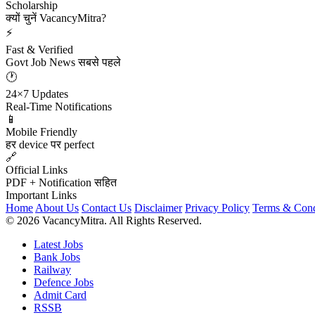
Scholarship
क्यों चुनें VacancyMitra?
⚡
Fast & Verified
Govt Job News सबसे पहले
🕐
24×7 Updates
Real-Time Notifications
📱
Mobile Friendly
हर device पर perfect
🔗
Official Links
PDF + Notification सहित
Important Links
Home
About Us
Contact Us
Disclaimer
Privacy Policy
Terms & Cond
© 2026 VacancyMitra. All Rights Reserved.
Latest Jobs
Bank Jobs
Railway
Defence Jobs
Admit Card
RSSB