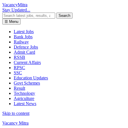
Vacancy
Mitra
Stay Updated...
Search
☰ Menu
Latest Jobs
Bank Jobs
Railway
Defence Jobs
Admit Card
RSSB
Current Affairs
RPSC
SSC
Education Updates
Govt Schemes
Result
Technology
Agriculture
Latest News
Skip to content
Vacancy Mitra