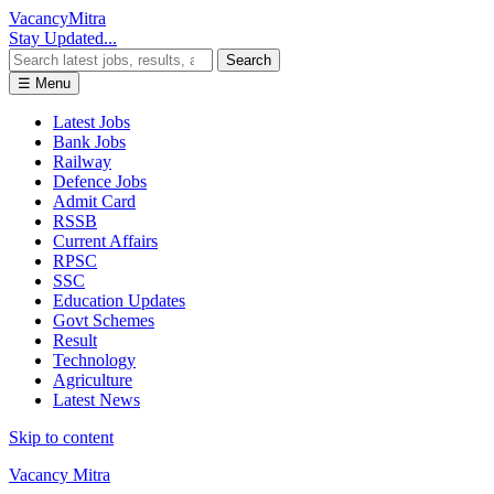
Vacancy
Mitra
Stay Updated...
Search
☰ Menu
Latest Jobs
Bank Jobs
Railway
Defence Jobs
Admit Card
RSSB
Current Affairs
RPSC
SSC
Education Updates
Govt Schemes
Result
Technology
Agriculture
Latest News
Skip to content
Vacancy Mitra