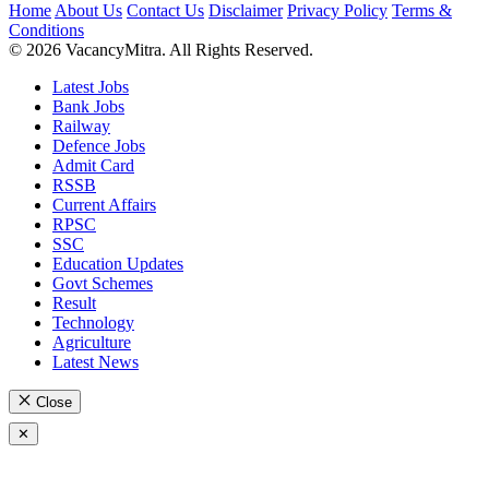
Home
About Us
Contact Us
Disclaimer
Privacy Policy
Terms &
Conditions
© 2026 VacancyMitra. All Rights Reserved.
Latest Jobs
Bank Jobs
Railway
Defence Jobs
Admit Card
RSSB
Current Affairs
RPSC
SSC
Education Updates
Govt Schemes
Result
Technology
Agriculture
Latest News
Close
✕