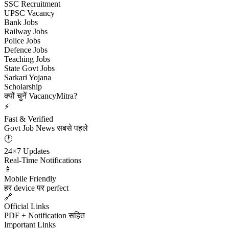
SSC Recruitment
UPSC Vacancy
Bank Jobs
Railway Jobs
Police Jobs
Defence Jobs
Teaching Jobs
State Govt Jobs
Sarkari Yojana
Scholarship
क्यों चुनें VacancyMitra?
⚡
Fast & Verified
Govt Job News सबसे पहले
🕐
24×7 Updates
Real-Time Notifications
📱
Mobile Friendly
हर device पर perfect
🔗
Official Links
PDF + Notification सहित
Important Links