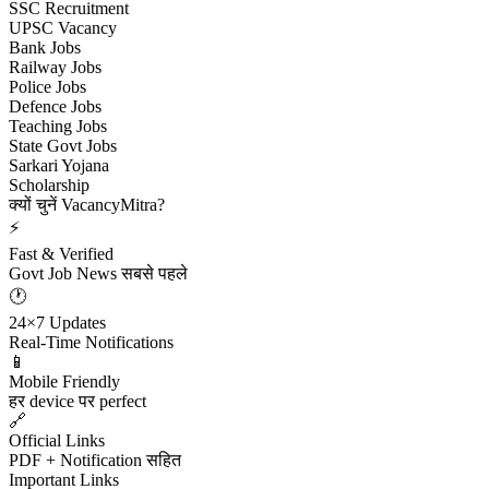
SSC Recruitment
UPSC Vacancy
Bank Jobs
Railway Jobs
Police Jobs
Defence Jobs
Teaching Jobs
State Govt Jobs
Sarkari Yojana
Scholarship
क्यों चुनें VacancyMitra?
⚡
Fast & Verified
Govt Job News सबसे पहले
🕐
24×7 Updates
Real-Time Notifications
📱
Mobile Friendly
हर device पर perfect
🔗
Official Links
PDF + Notification सहित
Important Links