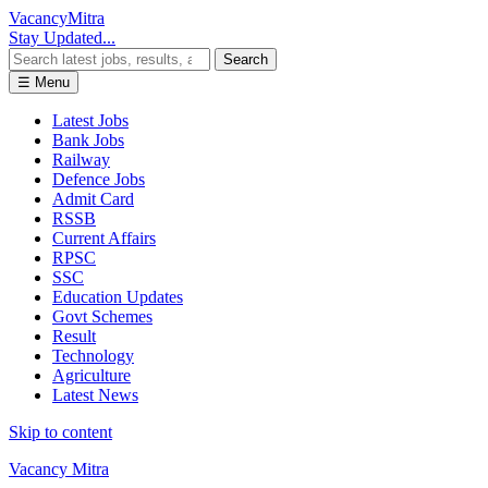
Vacancy
Mitra
Stay Updated...
Search
☰ Menu
Latest Jobs
Bank Jobs
Railway
Defence Jobs
Admit Card
RSSB
Current Affairs
RPSC
SSC
Education Updates
Govt Schemes
Result
Technology
Agriculture
Latest News
Skip to content
Vacancy Mitra