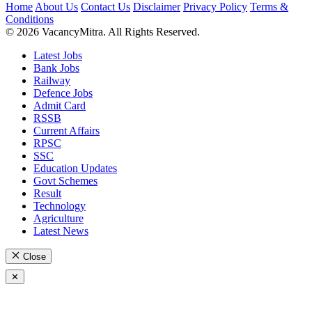
Home
About Us
Contact Us
Disclaimer
Privacy Policy
Terms &
Conditions
© 2026 VacancyMitra. All Rights Reserved.
Latest Jobs
Bank Jobs
Railway
Defence Jobs
Admit Card
RSSB
Current Affairs
RPSC
SSC
Education Updates
Govt Schemes
Result
Technology
Agriculture
Latest News
Close
✕