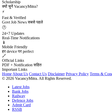
Scholarship
क्यों चुनें VacancyMitra?
⚡
Fast & Verified
Govt Job News सबसे पहले
🕐
24×7 Updates
Real-Time Notifications
📱
Mobile Friendly
हर device पर perfect
🔗
Official Links
PDF + Notification सहित
Important Links
Home
About Us
Contact Us
Disclaimer
Privacy Policy
Terms & Cond
© 2026 VacancyMitra. All Rights Reserved.
Latest Jobs
Bank Jobs
Railway
Defence Jobs
Admit Card
RSSB