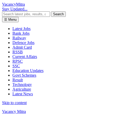
Vacancy
Mitra
Stay Updated...
Search
☰ Menu
Latest Jobs
Bank Jobs
Railway
Defence Jobs
Admit Card
RSSB
Current Affairs
RPSC
SSC
Education Updates
Govt Schemes
Result
Technology
Agriculture
Latest News
Skip to content
Vacancy Mitra