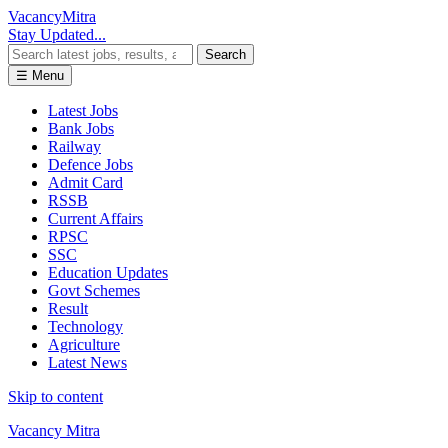
Vacancy
Mitra
Stay Updated...
Search
☰ Menu
Latest Jobs
Bank Jobs
Railway
Defence Jobs
Admit Card
RSSB
Current Affairs
RPSC
SSC
Education Updates
Govt Schemes
Result
Technology
Agriculture
Latest News
Skip to content
Vacancy Mitra