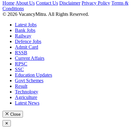
Home
About Us
Contact Us
Disclaimer
Privacy Policy
Terms &
Conditions
© 2026 VacancyMitra. All Rights Reserved.
Latest Jobs
Bank Jobs
Railway
Defence Jobs
Admit Card
RSSB
Current Affairs
RPSC
SSC
Education Updates
Govt Schemes
Result
Technology
Agriculture
Latest News
Close
✕