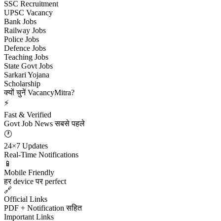
SSC Recruitment
UPSC Vacancy
Bank Jobs
Railway Jobs
Police Jobs
Defence Jobs
Teaching Jobs
State Govt Jobs
Sarkari Yojana
Scholarship
क्यों चुनें VacancyMitra?
⚡
Fast & Verified
Govt Job News सबसे पहले
🕐
24×7 Updates
Real-Time Notifications
📱
Mobile Friendly
हर device पर perfect
🔗
Official Links
PDF + Notification सहित
Important Links