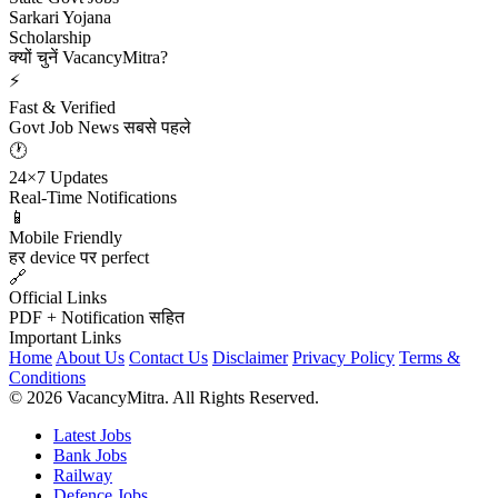
Sarkari Yojana
Scholarship
क्यों चुनें VacancyMitra?
⚡
Fast & Verified
Govt Job News सबसे पहले
🕐
24×7 Updates
Real-Time Notifications
📱
Mobile Friendly
हर device पर perfect
🔗
Official Links
PDF + Notification सहित
Important Links
Home
About Us
Contact Us
Disclaimer
Privacy Policy
Terms &
Conditions
© 2026 VacancyMitra. All Rights Reserved.
Latest Jobs
Bank Jobs
Railway
Defence Jobs