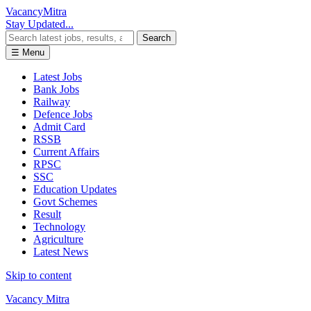
Vacancy
Mitra
Stay Updated...
Search
☰ Menu
Latest Jobs
Bank Jobs
Railway
Defence Jobs
Admit Card
RSSB
Current Affairs
RPSC
SSC
Education Updates
Govt Schemes
Result
Technology
Agriculture
Latest News
Skip to content
Vacancy Mitra