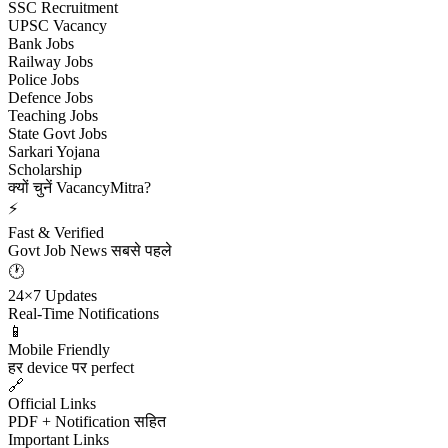
SSC Recruitment
UPSC Vacancy
Bank Jobs
Railway Jobs
Police Jobs
Defence Jobs
Teaching Jobs
State Govt Jobs
Sarkari Yojana
Scholarship
क्यों चुनें VacancyMitra?
⚡
Fast & Verified
Govt Job News सबसे पहले
🕐
24×7 Updates
Real-Time Notifications
📱
Mobile Friendly
हर device पर perfect
🔗
Official Links
PDF + Notification सहित
Important Links