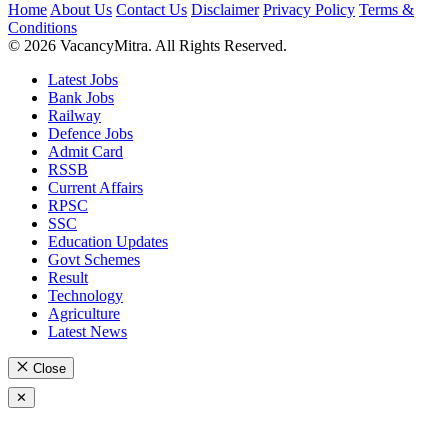
Home
About Us
Contact Us
Disclaimer
Privacy Policy
Terms &
Conditions
© 2026 VacancyMitra. All Rights Reserved.
Latest Jobs
Bank Jobs
Railway
Defence Jobs
Admit Card
RSSB
Current Affairs
RPSC
SSC
Education Updates
Govt Schemes
Result
Technology
Agriculture
Latest News
Close
✕