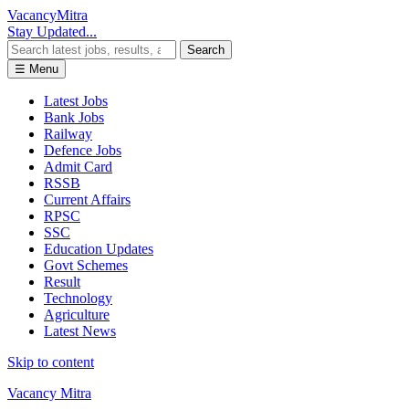
Vacancy
Mitra
Stay Updated...
Search
☰ Menu
Latest Jobs
Bank Jobs
Railway
Defence Jobs
Admit Card
RSSB
Current Affairs
RPSC
SSC
Education Updates
Govt Schemes
Result
Technology
Agriculture
Latest News
Skip to content
Vacancy Mitra