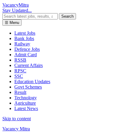
Vacancy
Mitra
Stay Updated...
Search
☰ Menu
Latest Jobs
Bank Jobs
Railway
Defence Jobs
Admit Card
RSSB
Current Affairs
RPSC
SSC
Education Updates
Govt Schemes
Result
Technology
Agriculture
Latest News
Skip to content
Vacancy Mitra