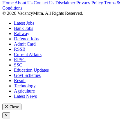
Home
About Us
Contact Us
Disclaimer
Privacy Policy
Terms &
Conditions
© 2026 VacancyMitra. All Rights Reserved.
Latest Jobs
Bank Jobs
Railway
Defence Jobs
Admit Card
RSSB
Current Affairs
RPSC
SSC
Education Updates
Govt Schemes
Result
Technology
Agriculture
Latest News
Close
✕