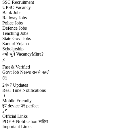
SSC Recruitment
UPSC Vacancy
Bank Jobs
Railway Jobs
Police Jobs
Defence Jobs
Teaching Jobs
State Govt Jobs
Sarkari Yojana
Scholarship
क्यों चुनें VacancyMitra?
⚡
Fast & Verified
Govt Job News सबसे पहले
🕐
24×7 Updates
Real-Time Notifications
📱
Mobile Friendly
हर device पर perfect
🔗
Official Links
PDF + Notification सहित
Important Links