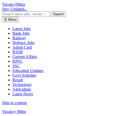
Vacancy
Mitra
Stay Updated...
Search
☰ Menu
Latest Jobs
Bank Jobs
Railway
Defence Jobs
Admit Card
RSSB
Current Affairs
RPSC
SSC
Education Updates
Govt Schemes
Result
Technology
Agriculture
Latest News
Skip to content
Vacancy Mitra