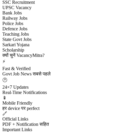
SSC Recruitment
UPSC Vacancy
Bank Jobs
Railway Jobs
Police Jobs
Defence Jobs
Teaching Jobs
State Govt Jobs
Sarkari Yojana
Scholarship
क्यों चुनें VacancyMitra?
⚡
Fast & Verified
Govt Job News सबसे पहले
🕐
24×7 Updates
Real-Time Notifications
📱
Mobile Friendly
हर device पर perfect
🔗
Official Links
PDF + Notification सहित
Important Links