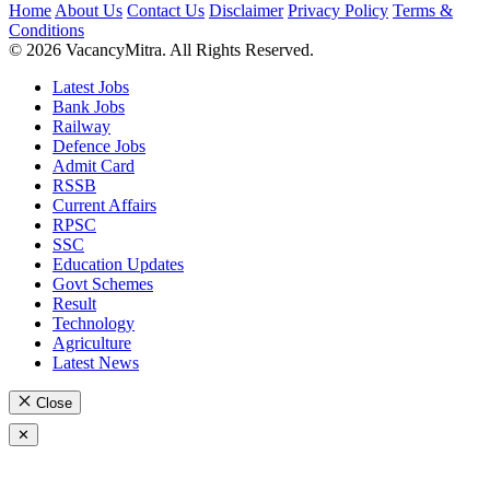
Home
About Us
Contact Us
Disclaimer
Privacy Policy
Terms &
Conditions
© 2026 VacancyMitra. All Rights Reserved.
Latest Jobs
Bank Jobs
Railway
Defence Jobs
Admit Card
RSSB
Current Affairs
RPSC
SSC
Education Updates
Govt Schemes
Result
Technology
Agriculture
Latest News
Close
✕